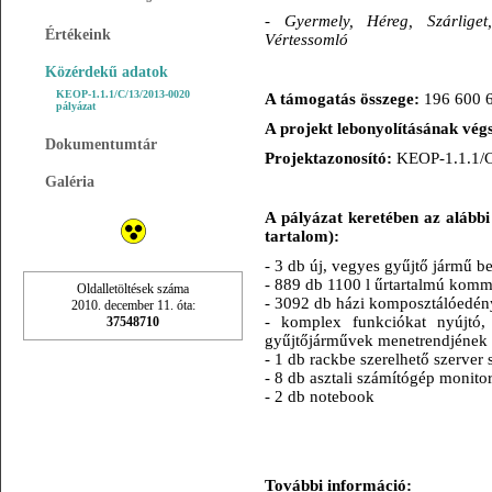
- Gyermely, Héreg, Szárliget
Értékeink
Vértessomló
Közérdekű adatok
KEOP-1.1.1/C/13/2013-0020
A támogatás összege:
196 600 6
pályázat
A projekt lebonyolításának végs
Dokumentumtár
Projektazonosító:
KEOP-1.1.1/C
Galéria
A pályázat keretében az alábbi 
tartalom):
- 3 db új, vegyes gyűjtő jármű b
- 889 db 1100 l űrtartalmú komm
Oldalletöltések száma
- 3092 db házi komposztálóedény
2010. december 11. óta:
- komplex funkciókat nyújtó, 
37548710
gyűjtőjárművek menetrendjének o
- 1 db rackbe szerelhető szerver
- 8 db asztali számítógép monito
- 2 db notebook
További információ: