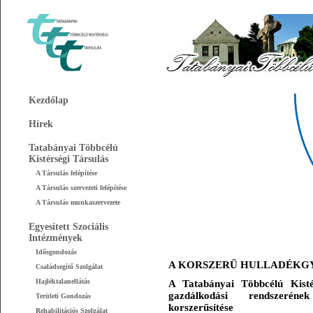
Kezdőlap
Hírek
Tatabányai Többcélú
Kistérségi Társulás
A Társulás felépítése
A Társulás szervezeti felépítése
A Társulás munkaszervezete
Egyesített Szociális
Intézmények
Idősgondozás
A KORSZERŰ HULLADÉKG
Családsegítő Szolgálat
Hajléktalanellátás
A Tatabányai Többcélú Kistérs
gazdálkodási rendszerének 
Területi Gondozás
korszerűsítése
Rehabilitációs Szolgálat