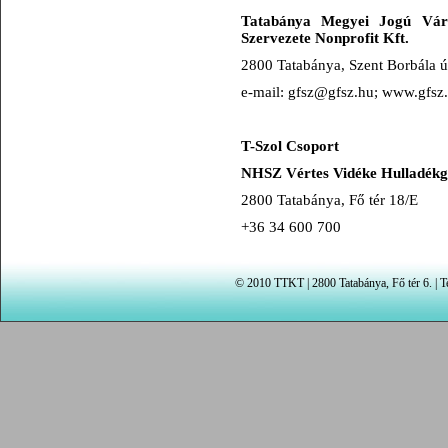
Tatabánya Megyei Jogú Váro
Szervezete Nonprofit Kft.
2800 Tatabánya, Szent Borbála ú
e-mail: gfsz@gfsz.hu; www.gfsz.
T-Szol Csoport
NHSZ Vértes Vidéke Hulladékga
2800 Tatabánya, Fő tér 18/E
+36 34 600 700
© 2010 TTKT | 2800 Tatabánya, Fő tér 6. | Te