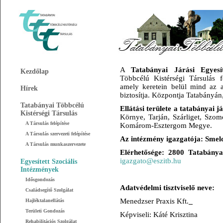
A
Tatabányai
Járási
Egyesít
Kezdőlap
Többcélú Kistérségi Társulás 
amely keretein belül mind az al
Hírek
biztosítja. Központja Tatabányán, 
Tatabányai Többcélú
Ellátási
területe
a
tatabányai
já
Kistérségi Társulás
Környe, Tarján, Szárliget, Szom
A Társulás felépítése
Komárom-Esztergom Megye.
A Társulás szervezeti felépítése
Az
intézmény
igazgatója:
Smelc
A Társulás munkaszervezete
Elérhetősége:
2800
Tatabánya
igazgato@eszitb.hu
Egyesített Szociális
Intézmények
Idősgondozás
Adatvédelmi tisztviselő neve:
Családsegítő Szolgálat
Menedzser Praxis Kft.
Hajléktalanellátás
Területi Gondozás
Képviseli: Káté Krisztina
Rehabilitációs Szolgálat