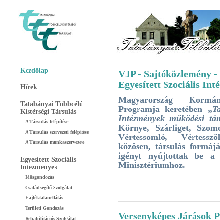
Kezdőlap
VJP - Sajtóközlemény - 
Egyesített Szociális I
Hírek
Magyarország Kormán
Tatabányai Többcélú
Programja keretében „
Ta
Kistérségi Társulás
Intézmények működési tá
A Társulás felépítése
Környe, Szárliget, Szomo
A Társulás szervezeti felépítése
Vértessomló, Vértesszől
A Társulás munkaszervezete
közösen, társulás formájá
igényt nyújtottak be a K
Egyesített Szociális
Minisztériumhoz.
Intézmények
Idősgondozás
Családsegítő Szolgálat
Hajléktalanellátás
Területi Gondozás
Versenyképes Járások 
Rehabilitációs Szolgálat