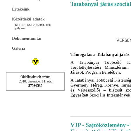
Tatabányai járás szociál
Értékeink
Közérdekű adatok
KEOP-1.1.1/C/13/2013-0020
pályázat
Dokumentumtár
Galéria
Támogatás a Tatabányai járás sz
A Tatabányai Többcélú Kis
Területfejlesztési Minisztéri
Járások Program keretében.
Oldalletöltések száma
A Tatabányai Többcélú Kistérségi
2010. december 11. óta:
Gyermely, Héreg, Környe, Tarján
37536535
és Vértesszőlős – biztosít szo
Egyesített Szociális Intézmények 
VJP - Sajtóközlemény - 