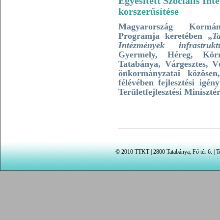
Egyesített Szociális In
korszerűsítése
Magyarország Kormán
Programja keretében „
Ta
Intézmények infrastrukt
Gyermely, Héreg, Körn
Tatabánya, Várgesztes, Vé
önkormányzatai közösen
félévében fejlesztési igé
Területfejlesztési Miniszt
© 2010 TTKT | 2800 Tatabánya, Fő tér 6. | Te